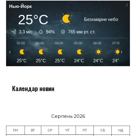
Нью-Йорк
25°C
Безхмарне небо
3.3 м/с
94%
765
мм рт. ст.
02:00
03:00
04:00
05:00
06:00
07:00
08
‹
›
25°C
25°C
25°C
24°C
24°C
24°C
2
Календар новин
Серпень 2026
ПН
ВТ
СР
ЧТ
ПТ
СБ
НД