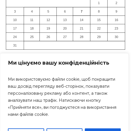
1
2
3
4
5
6
7
8
9
10
11
12
13
14
15
16
17
18
19
20
21
22
23
24
25
26
27
28
29
30
31
« Лип
Ми цінуємо вашу конфіденційність
Ми використовуємо файли cookie, щоб покращити
ваш досвід перегляду веб-сторінок, показувати
персоналізовану рекламу або контент, а також
аналізувати наш трафік. Натискаючи кнопку
«Прийняти все», ви погоджуєтеся на використання
Засновник: Громадська організація "Дніпровський Прес-
нами файлів cookie.
Клуб" Всі права захищені. Використання матеріалів
сайту дозволяється тільки за умови посилання (для
інтернет-видань - гіперпосилання) на «Дніпро Інформ»