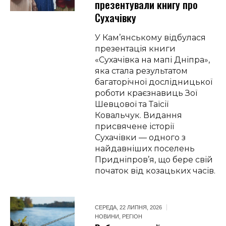
презентували книгу про
Сухачівку
У Кам’янському відбулася
презентація книги
«Сухачівка на мапі Дніпра»,
яка стала результатом
багаторічної дослідницької
роботи краєзнавиць Зої
Шевцової та Таїсії
Ковальчук. Видання
присвячене історії
Сухачівки — одного з
найдавніших поселень
Придніпров’я, що бере свій
початок від козацьких часів.
СЕРЕДА, 22 ЛИПНЯ, 2026
НОВИНИ
,
РЕГІОН