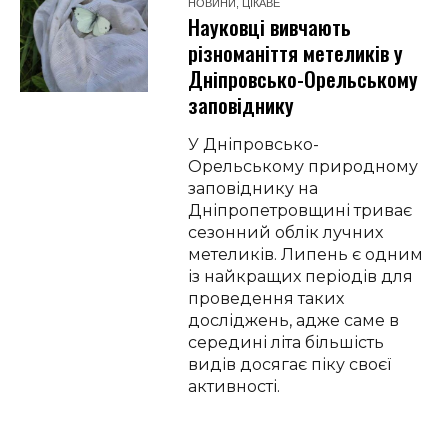
НОВИНИ
,
ЦІКАВЕ
Науковці вивчають
різноманіття метеликів у
Дніпровсько-Орельському
заповіднику
У Дніпровсько-
Орельському природному
заповіднику на
Дніпропетровщині триває
сезонний облік лучних
метеликів. Липень є одним
із найкращих періодів для
проведення таких
досліджень, адже саме в
середині літа більшість
видів досягає піку своєї
активності.