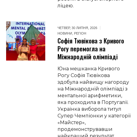
ліцею.
ЧЕТВЕР, 30 ЛИПНЯ, 2026
НОВИНИ
,
РЕГІОН
Софія Тювікова з Кривого
Рогу перемогла на
Міжнародній олімпіаді
Юна мешканка Кривого
Рогу Софія Тювікова
здобула найвищу нагороду
на Міжнародній олімпіаді з
ментальної арифметики,
яка проходила в Португалії.
Українка виборола титул
Супер Чемпіонки у категорії
«Майстер»,
продемонструвавши
найкращий результат