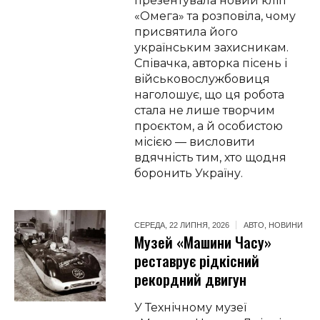
презентувала новий кліп
«Омега» та розповіла, чому
присвятила його
українським захисникам.
Співачка, авторка пісень і
військовослужбовиця
наголошує, що ця робота
стала не лише творчим
проєктом, а й особистою
місією — висловити
вдячність тим, хто щодня
боронить Україну.
СЕРЕДА, 22 ЛИПНЯ, 2026
АВТО
,
НОВИНИ
Музей «Машини Часу»
реставрує рідкісний
рекордний двигун
У Технічному музеї