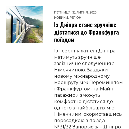
П’ЯТНИЦЯ, 31 ЛИПНЯ, 2026
НОВИНИ
,
РЕГІОН
Із Дніпра стане зручніше
дістатися до Франкфурта
поїздом
Із 1 серпня жителі Дніпра
матимуть зручніше
залізничне сполучення з
Німеччиною. Завдяки
новому міжнародному
маршруту між Перемишлем
і Франкфуртом-на-Майні
пасажири зможуть
комфортно дістатися до
одного з найбільших міст
Німеччини, скориставшись
пересадкою з поїзда
№31/32 Запоріжжя – Дніпро