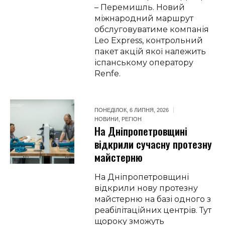
– Перемишль. Новий
міжнародний маршрут
обслуговуватиме компанія
Leo Express, контрольний
пакет акцій якої належить
іспанському оператору
Renfe.
ПОНЕДІЛОК, 6 ЛИПНЯ, 2026
НОВИНИ
,
РЕГІОН
На Дніпропетровщині
відкрили сучасну протезну
майстерню
На Дніпропетровщині
відкрили нову протезну
майстерню на базі одного з
реабілітаційних центрів. Тут
щороку зможуть