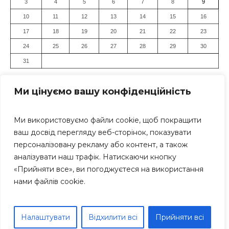
3
4
5
6
7
8
9
10
11
12
13
14
15
16
17
18
19
20
21
22
23
24
25
26
27
28
29
30
31
« Лип
Ми цінуємо вашу конфіденційність
Ми використовуємо файли cookie, щоб покращити
ваш досвід перегляду веб-сторінок, показувати
персоналізовану рекламу або контент, а також
аналізувати наш трафік. Натискаючи кнопку
«Прийняти все», ви погоджуєтеся на використання
Засновник: Громадська організація "Дніпровський Прес-
нами файлів cookie.
Клуб" Всі права захищені. Використання матеріалів
сайту дозволяється тільки за умови посилання (для
інтернет-видань - гіперпосилання) на «Дніпро Інформ»
Дніпро Інформ © 1999-2025 рр; Тел.: +38 (063) 271-17-71
Налаштувати
Відхилити всі
Прийняти всі
E-mail: dniproinform1999@gmail.com