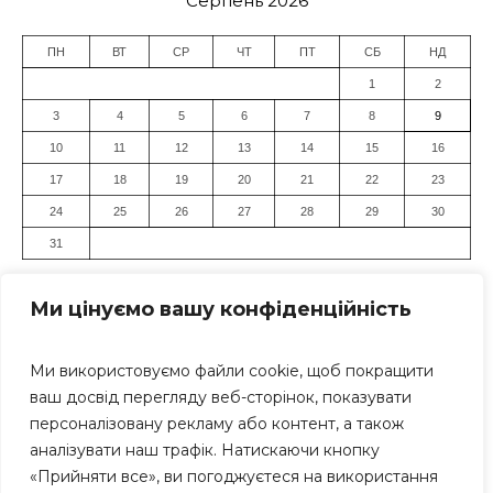
Серпень 2026
ПН
ВТ
СР
ЧТ
ПТ
СБ
НД
1
2
3
4
5
6
7
8
9
10
11
12
13
14
15
16
17
18
19
20
21
22
23
24
25
26
27
28
29
30
31
« Лип
Ми цінуємо вашу конфіденційність
Ми використовуємо файли cookie, щоб покращити
ваш досвід перегляду веб-сторінок, показувати
персоналізовану рекламу або контент, а також
аналізувати наш трафік. Натискаючи кнопку
«Прийняти все», ви погоджуєтеся на використання
Засновник: Громадська організація "Дніпровський Прес-