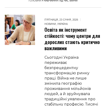
ГОЛОВНА
»
НАВЧАННЯ ПІД ЧАС ВІЙНИ
П’ЯТНИЦЯ, 23 СІЧНЯ, 2026
НОВИНИ
,
УКРАЇНА
Освіта як інструмент
стійкості: чому центри для
дорослих стають критично
важливими
Сьогодні Україна
переживає
безпрецедентну
трансформацію ринку
праці. Війна не лише
змінила географію
проживання мільйонів
людей, а й зруйнувала
традиційні уявлення про
стабільну професію. Тисячі