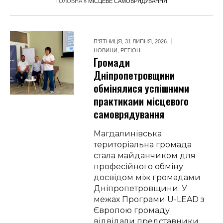
ГОЛОВНА
»
МІСЦЕВЕ САМОВРЯДУВАННЯ
П’ЯТНИЦЯ, 31 ЛИПНЯ, 2026
НОВИНИ
,
РЕГІОН
Громади
Дніпропетровщини
обмінялися успішними
практиками місцевого
самоврядування
Магдалинівська
територіальна громада
стала майданчиком для
професійного обміну
досвідом між громадами
Дніпропетровщини. У
межах Програми U-LEAD з
Європою громаду
відвідали представники