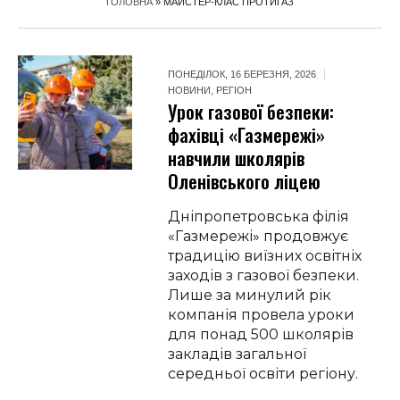
ГОЛОВНА
»
МАЙСТЕР-КЛАС ПРОТИГАЗ
ПОНЕДІЛОК, 16 БЕРЕЗНЯ, 2026
НОВИНИ
,
РЕГІОН
Урок газової безпеки:
фахівці «Газмережі»
навчили школярів
Оленівського ліцею
Дніпропетровська філія
«Газмережі» продовжує
традицію виїзних освітніх
заходів з газової безпеки.
Лише за минулий рік
компанія провела уроки
для понад 500 школярів
закладів загальної
середньої освіти регіону.