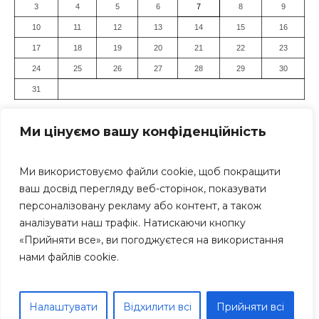
3
4
5
6
7
8
9
10
11
12
13
14
15
16
17
18
19
20
21
22
23
24
25
26
27
28
29
30
31
« Лип
Ми цінуємо вашу конфіденційність
Ми використовуємо файли cookie, щоб покращити
ваш досвід перегляду веб-сторінок, показувати
персоналізовану рекламу або контент, а також
аналізувати наш трафік. Натискаючи кнопку
«Прийняти все», ви погоджуєтеся на використання
Засновник: Громадська організація "Дніпровський Прес-
нами файлів cookie.
Клуб" Всі права захищені. Використання матеріалів
сайту дозволяється тільки за умови посилання (для
інтернет-видань - гіперпосилання) на «Дніпро Інформ»
Дніпро Інформ © 1999-2025 рр; Тел.: +38 (063) 271-17-71
Налаштувати
Відхилити всі
Прийняти всі