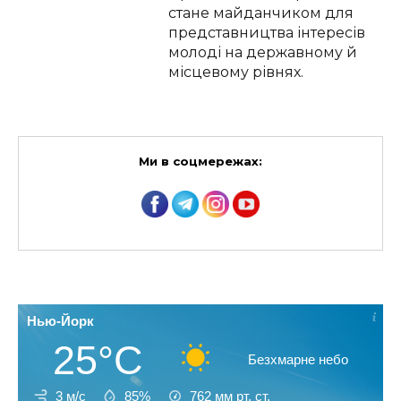
стане майданчиком для
представництва інтересів
молоді на державному й
місцевому рівнях.
Ми в соцмережах:
Нью-Йорк
25°C
Безхмарне небо
3 м/с
85%
762
мм рт. ст.