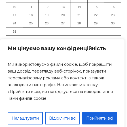
10
11
12
13
14
15
16
17
18
19
20
21
22
23
24
25
26
27
28
29
30
31
« Лип
Ми цінуємо вашу конфіденційність
Ми використовуємо файли cookie, щоб покращити
ваш досвід перегляду веб-сторінок, показувати
персоналізовану рекламу або контент, а також
аналізувати наш трафік. Натискаючи кнопку
«Прийняти все», ви погоджуєтеся на використання
Засновник: Громадська організація "Дніпровський Прес-
нами файлів cookie.
Клуб" Всі права захищені. Використання матеріалів
сайту дозволяється тільки за умови посилання (для
інтернет-видань - гіперпосилання) на «Дніпро Інформ»
Дніпро Інформ © 1999-2025 рр; Тел.: +38 (063) 271-17-71
Налаштувати
Відхилити всі
Прийняти всі
E-mail: dniproinform1999@gmail.com