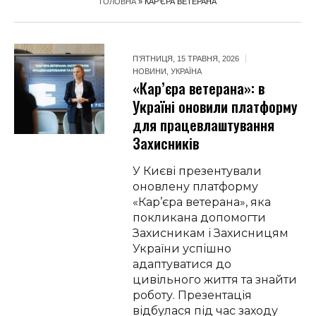
ГОЛОВНА
»
КАР’ЄРА ВЕТЕРАНА
П’ЯТНИЦЯ, 15 ТРАВНЯ, 2026
НОВИНИ
,
УКРАЇНА
«Кар’єра ветерана»: в
Україні оновили платформу
для працевлаштування
Захисників
У Києві презентували
оновлену платформу
«Кар’єра ветерана», яка
покликана допомогти
Захисникам і Захисницям
України успішно
адаптуватися до
цивільного життя та знайти
роботу. Презентація
відбулася під час заходу