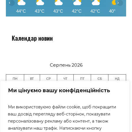
‹
›
44°C
43°C
43°C
42°C
42°C
40°C
3
Календар новин
Серпень 2026
ПН
ВТ
СР
ЧТ
ПТ
СБ
НД
1
2
Ми цінуємо вашу конфіденційність
3
4
5
6
7
8
9
10
11
12
13
14
15
16
Ми використовуємо файли cookie, щоб покращити
17
18
19
20
21
22
23
ваш досвід перегляду веб-сторінок, показувати
персоналізовану рекламу або контент, а також
24
25
26
27
28
29
30
аналізувати наш трафік. Натискаючи кнопку
31