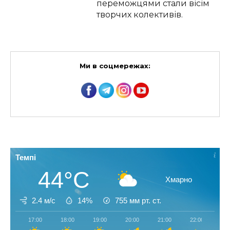
переможцями стали вісім
творчих колективів.
Ми в соцмережах:
Темпі
44°C
Хмарно
2.4 м/с
14%
755
мм рт. ст.
17:00
18:00
19:00
20:00
21:00
22:00
23