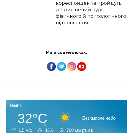
кореспондентів пройдуть
двотижневий курс
фізичного й психологічного
відновлення.
Ми в соцмережах:
Темпі
32°C
Безхмарне небо
1.5 м/с
43%
760
мм рт. ст.