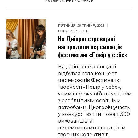
ГОЛОВНА
»
ЦЕНТР ЗОРЯНИЙ
П’ЯТНИЦЯ, 29 ТРАВНЯ, 2026
НОВИНИ
,
РЕГІОН
На Дніпропетровщині
нагородили переможців
фестивалю «Повір у себе»
На Дніпропетровщині
відбувся гала-концерт
переможців Фестивалю
творчості «Повір у себе»,
який щороку об’єднує дітей
з особливими освітніми
потребами. Цьогоріч участь
у конкурсі взяли понад 300
вихованців, а
переможцями стали вісім
творчих колективів.