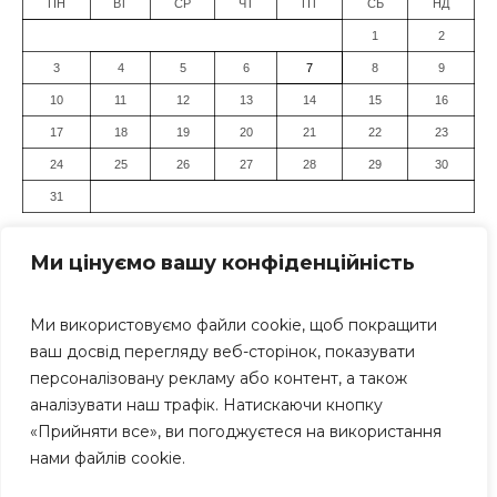
ПН
ВТ
СР
ЧТ
ПТ
СБ
НД
1
2
3
4
5
6
7
8
9
10
11
12
13
14
15
16
17
18
19
20
21
22
23
24
25
26
27
28
29
30
31
« Лип
Ми цінуємо вашу конфіденційність
Ми використовуємо файли cookie, щоб покращити
ваш досвід перегляду веб-сторінок, показувати
персоналізовану рекламу або контент, а також
аналізувати наш трафік. Натискаючи кнопку
«Прийняти все», ви погоджуєтеся на використання
Засновник: Громадська організація "Дніпровський Прес-
нами файлів cookie.
Клуб" Всі права захищені. Використання матеріалів
сайту дозволяється тільки за умови посилання (для