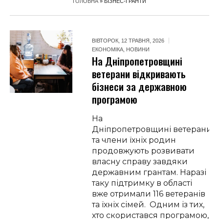
ГОЛОВНА
»
БІЗНЕС-ГРАНТИ
ВІВТОРОК, 12 ТРАВНЯ, 2026
ЕКОНОМІКА
,
НОВИНИ
На Дніпропетровщині
ветерани відкривають
бізнеси за державною
програмою
На
Дніпропетровщині ветерани
та члени їхніх родин
продовжують розвивати
власну справу завдяки
державним грантам. Наразі
таку підтримку в області
вже отримали 116 ветеранів
та їхніх сімей. Одним із тих,
хто скористався програмою,