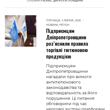
ГОЛОВНА
»
БІЗНЕС ДНІПРОПЕТРОВЩИНИ
П’ЯТНИЦЯ, 3 ЛИПНЯ, 2026
НОВИНИ
,
РЕГІОН
Підприємцям
Дніпропетровщини
роз’яснили правила
торгівлі тютюновою
продукцією
Підприємцям
Дніпропетровщини
нагадали про вимоги
антитютюнового
законодавства та
відповідальність за його
порушення. Ці питання
обговорили під час
чергової зустрічі платформи