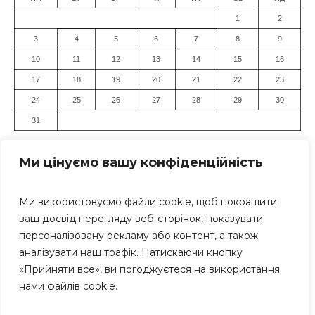
1
2
3
4
5
6
7
8
9
10
11
12
13
14
15
16
17
18
19
20
21
22
23
24
25
26
27
28
29
30
31
« Лип
Ми цінуємо вашу конфіденційність
Ми використовуємо файли cookie, щоб покращити
ваш досвід перегляду веб-сторінок, показувати
персоналізовану рекламу або контент, а також
аналізувати наш трафік. Натискаючи кнопку
«Прийняти все», ви погоджуєтеся на використання
Засновник: Громадська організація "Дніпровський Прес-
нами файлів cookie.
Клуб" Всі права захищені. Використання матеріалів
сайту дозволяється тільки за умови посилання (для