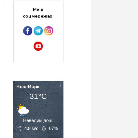
Ми в
соцмережах:
Нью-Йорк
31°C
Невеликі дощі
4.8 м/с
67%