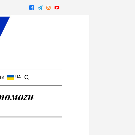
UA
ТИ
опомоги