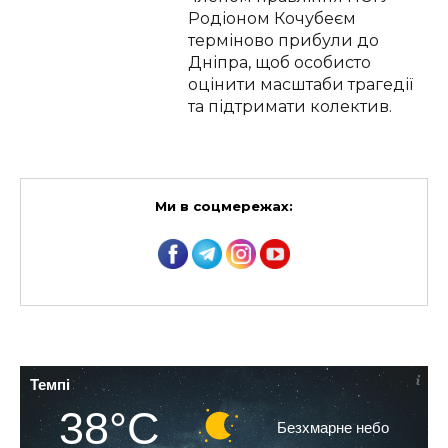
Родіоном Кочубеєм
терміново прибули до
Дніпра, щоб особисто
оцінити масштаби трагедії
та підтримати колектив.
Ми в соцмережах:
Темпі
38°C
Безхмарне небо