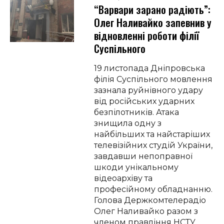
“Варвари зарано радіють”:
Олег Наливайко запевнив у
відновленні роботи філії
Суспільного
19 листопада Дніпровська
філія Суспільного мовлення
зазнала руйнівного удару
від російських ударних
безпілотників. Атака
знищила одну з
найбільших та найстаріших
телевізійних студій України,
завдавши непоправної
шкоди унікальному
відеоархіву та
професійному обладнанню.
Голова Держкомтелерадіо
Олег Наливайко разом з
членом правління НСТУ