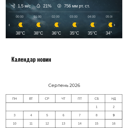
1.5 м/с
21%
756
мм рт. ст.
00:00
01:00
02:00
03:00
04:00
05:00
06
‹
›
38°C
38°C
36°C
35°C
35°C
34°C
3
Календар новин
Серпень 2026
ПН
ВТ
СР
ЧТ
ПТ
СБ
НД
1
2
3
4
5
6
7
8
9
10
11
12
13
14
15
16