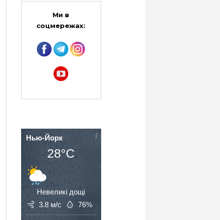
Ми в
соцмережах:
Нью-Йорк
28°C
Невеликі дощі
3.8 м/с
76%