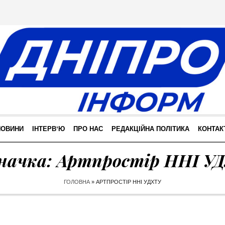
НОВИНИ
ІНТЕРВʼЮ
ПРО НАС
РЕДАКЦІЙНА ПОЛІТИКА
КОНТАК
начка:
Артпростір ННІ У
ГОЛОВНА
»
АРТПРОСТІР ННІ УДХТУ