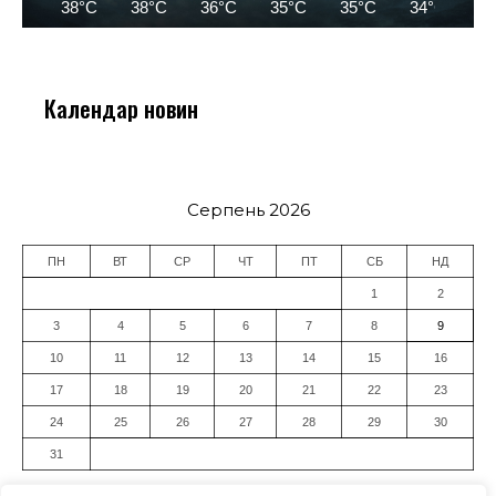
38°C
38°C
36°C
35°C
35°C
34°C
3
Календар новин
Серпень 2026
ПН
ВТ
СР
ЧТ
ПТ
СБ
НД
1
2
3
4
5
6
7
8
9
10
11
12
13
14
15
16
17
18
19
20
21
22
23
24
25
26
27
28
29
30
31