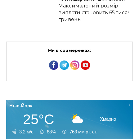
Максимальний розмір
виплати становить 65 тисяч
гривень.
Ми в соцмережах:
Нью-Йорк
25°C
Хмарно
3.2 м/с
88%
763
мм рт. ст.