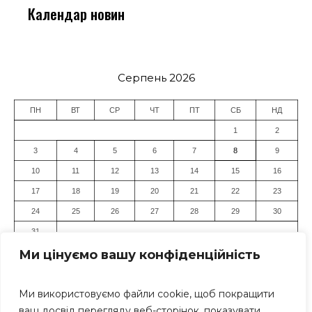
Календар новин
Серпень 2026
ПН
ВТ
СР
ЧТ
ПТ
СБ
НД
1
2
3
4
5
6
7
8
9
10
11
12
13
14
15
16
17
18
19
20
21
22
23
24
25
26
27
28
29
30
31
Ми цінуємо вашу конфіденційність
« Лип
Ми використовуємо файли cookie, щоб покращити
ваш досвід перегляду веб-сторінок, показувати